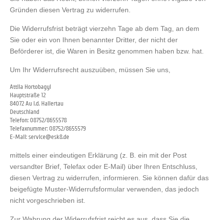
Gründen diesen Vertrag zu widerrufen.
Die Widerrufsfrist beträgt vierzehn Tage ab dem Tag, an dem
Sie oder ein von Ihnen benannter Dritter, der nicht der
Beförderer ist, die Waren in Besitz genommen haben bzw. hat.
Um Ihr Widerrufsrecht auszuüben, müssen Sie uns,
Attila Hortobagyi
Hauptstraße 12
84072 Au i.d. Hallertau
Deutschland
Telefon: 08752/8655578
Telefaxnummer: 08752/8655579
E-Mail: service@esk8.de
mittels einer eindeutigen Erklärung (z. B. ein mit der Post
versandter Brief, Telefax oder E-Mail) über Ihren Entschluss,
diesen Vertrag zu widerrufen, informieren. Sie können dafür das
beigefügte Muster-Widerrufsformular verwenden, das jedoch
nicht vorgeschrieben ist.
Zur Wahrung der Widerrufsfrist reicht es aus, dass Sie die