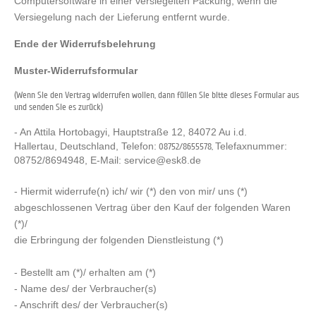
Computersoftware in einer versiegelten Packung, wenn die
Versiegelung nach der Lieferung entfernt wurde.
Ende der Widerrufsbelehrung
Muster-Widerrufsformular
(Wenn Sie den Vertrag widerrufen wollen, dann füllen Sie bitte dieses Formular aus
und senden Sie es zurück)
- An Attila Hortobagyi,
Hauptstraße 12,
84072 Au i.d.
Hallertau,
Deutschland, Telefon:
Telefaxnummer:
08752/8655578,
08752/8694948,
E-Mail: service@esk8.de
- Hiermit widerrufe(n) ich/ wir (*) den von mir/ uns (*)
abgeschlossenen Vertrag über den Kauf der folgenden Waren
(*)/
die Erbringung der folgenden Dienstleistung (*)
- Bestellt am (*)/ erhalten am (*)
- Name des/ der Verbraucher(s)
- Anschrift des/ der Verbraucher(s)