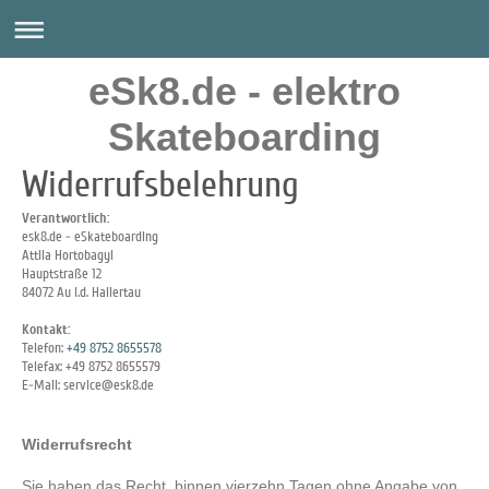
eSk8.de - elektro
Skateboarding
Widerrufsbelehrung
Verantwortlich:
esk8.de - eSkateboarding
Attila
Hortobagyi
Hauptstraße
12
84072
Au i.d. Hallertau
Kontakt:
Telefon:
+49 8752 8655578
Telefax:
+49 8752 8655579
E-Mail:
service@esk8.de
Widerrufsrecht
Sie haben das Recht, binnen vierzehn Tagen ohne Angabe von