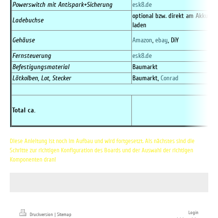
Powerswitch mit Antispark+Sicherung
esk8.de
optional bzw. direkt am Akku
Ladebuchse
laden
Gehäuse
Amazon
,
ebay
, DiY
Fernsteuerung
esk8.de
Befestigungsmaterial
Baumarkt
Lötkolben, Lot, Stecker
Baumarkt
,
Conrad
Total ca.
Diese Anleitung ist noch im Aufbau und wird fortgesetzt. Als nächstes sind die
Schritte zur richtigen Konfiguration des Boards und der Auswahl der richtigen
Komponenten dran!
Login
Druckversion
|
Sitemap