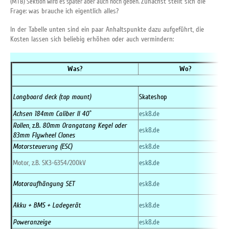
Zunächst stellt sich die
(MTB) Sektion wird es später aber auch noch geben.
Frage: was brauche ich eigentlich alles?
In der Tabelle unten sind ein paar Anhaltspunkte dazu aufgeführt, die
Kosten lassen sich beliebig erhöhen oder auch vermindern:
Was?
Wo?
Longboard deck (top mount)
Skateshop
Achsen 184mm Caliber II 40˚
esk8.de
Rollen
, z.B.
80mm Orangatang Kegel oder
esk8.de
83mm Flywheel Clones
Motorsteuerung (ESC)
esk8.de
Motor, z.B. SK3-6354/200kV
esk8.de
Motoraufhängung SET
esk8.de
Akku + BMS + Ladegerät
esk8.de
Poweranzeige
esk8.de